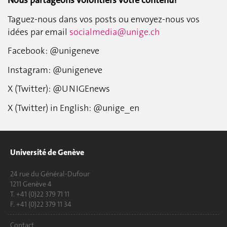
Nous partageons volontiers votre contenu!
Taguez-nous dans vos posts ou envoyez-nous vos
idées par email
socialmedia@unige.ch
Facebook: @unigeneve
Instagram: @unigeneve
X (Twitter): @UNIGEnews
X (Twitter) in English: @unige_en
Université de Genève
24 rue du Général-Dufour
1211 Genève 4
T. +41 (0)22 379 71 11
F. +41 (0)22 379 11 34
Contact