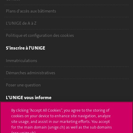
Plans d'accès aux bâtiments
L'UNIGE de A à Z
Politique et configuration des cookies
S'inscrire à l'UNIGE
Immatriculations
Démarches administratives
Poser une question
L'UNIGE vous informe
UNIGE Mobile
By clicking “Accept All Cookies”, you agree to the storing of
cookies on your device to enhance site navigation, analyze
site usage, and assist in our marketing efforts. You accept
Médias
for the main domain (unige.ch) as well as the sub domains
(xxx.unige.ch).