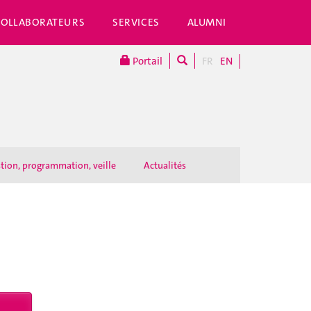
COLLABORATEURS
SERVICES
ALUMNI
Portail
FR
EN
stion, programmation, veille
Actualités