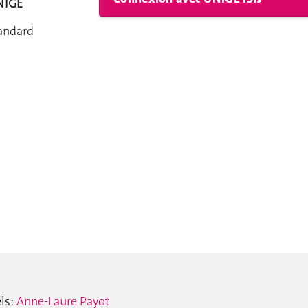
NIGE
andard
ls:
Anne-Laure Payot